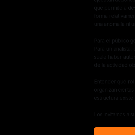
que permite a des
forma relativamen
una anomalía ni u
Para el público g
Para un analista,
suele haber autom
de la actividad o
Entender qué rol
organizan cierta
estructura existe
Los invitamos a su