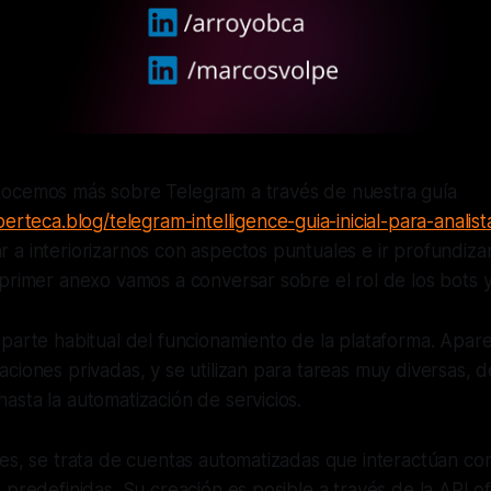
ocemos más sobre Telegram a través de nuestra guía
erteca.blog/telegram-intelligence-guia-inicial-para-analist
 a interiorizarnos con aspectos puntuales e ir profundiz
primer anexo vamos a conversar sobre el rol de los bots y
parte habitual del funcionamiento de la plataforma. Apar
ciones privadas, y se utilizan para tareas muy diversas, d
sta la automatización de servicios.
es, se trata de cuentas automatizadas que interactúan con
 predefinidas. Su creación es posible a través de la API of