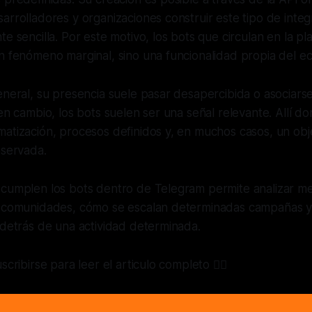
arrolladores y organizaciones construir este tipo de inte
te sencilla. Por este motivo, los bots que circulan en la p
n fenómeno marginal, sino una funcionalidad propia del ec
eneral, su presencia suele pasar desapercibida o asociarse
 en cambio, los bots suelen ser una señal relevante. Allí 
atización, procesos definidos y, en muchos casos, un obje
bservada.
 cumplen los bots dentro de Telegram permite analizar m
s comunidades, cómo se escalan determinadas campañas y
 detrás de una actividad determinada.
scribirse para leer el articulo completo 👇🏼