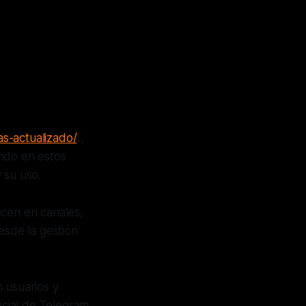
as-actualizado/
),
ando en estos
 su uso.
ecen en canales,
esde la gestión
 usuarios y
icial de Telegram,