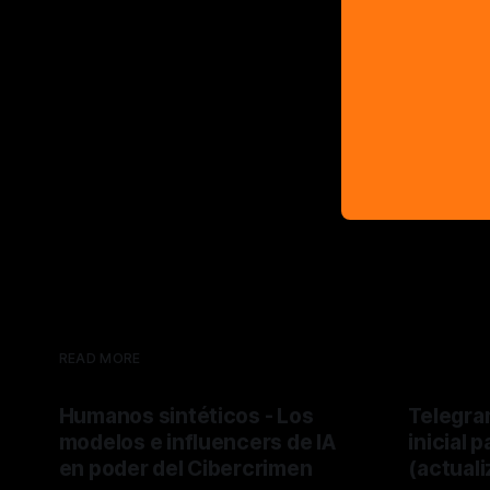
READ MORE
Humanos sintéticos - Los
Telegram
modelos e influencers de IA
inicial 
en poder del Cibercrimen
(actual