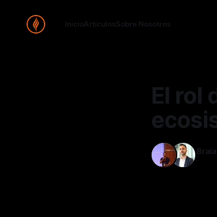
Inicio
Artículos
Sobre Nosotros
El rol
ecosi
Braia
18 feb