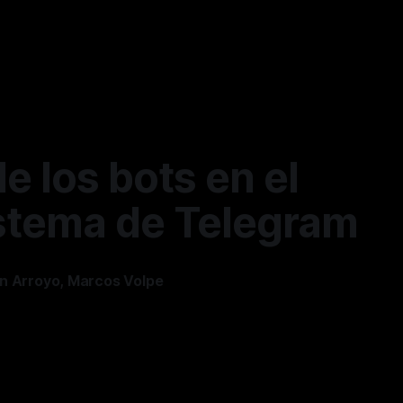
 de los bots en el
stema de Telegram
n Arroyo
,
Marcos Volpe
. 2026
—
13 min read