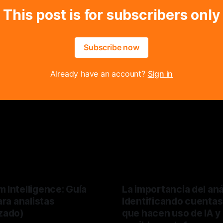
This post is for subscribers only
Subscribe now
Already have an account?
Sign in
 Intelligence: Guía
La importancia del anál
para analistas
Identificando cuentas
izado)
que hacen uso de IA y