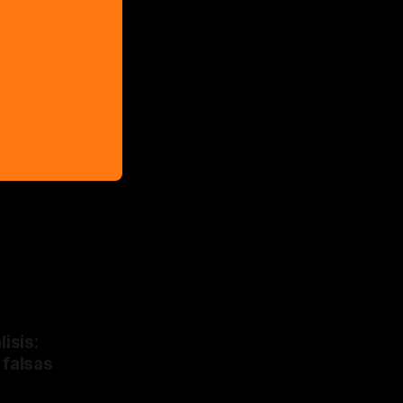
isis:
 falsas